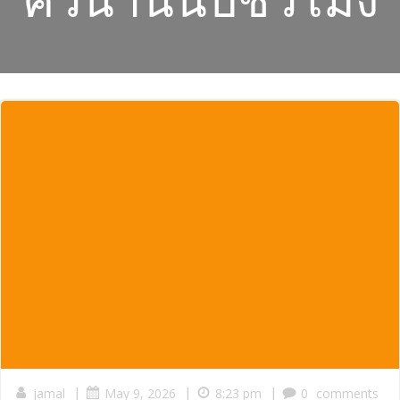
|
|
|
jamal
May 9, 2026
8:23 pm
0
comments