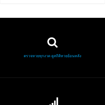
ตรวจหวยทุกงวด ดูสถิติหวยย้อนหลัง